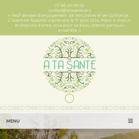
07-85-20-48-55
contact@atasante.pro
« Neuf années d’engagement, de rencontres et de confiance…
L’aventure Atasante s’achèvera le 31 août 2026. Merci à chacun
et chacune d’entre vous pour ce beau chemin parcouru
ensemble. »
MENU