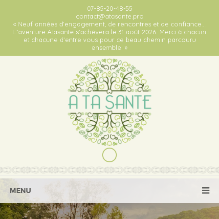
07-85-20-48-55
contact@atasante.pro
« Neuf années d’engagement, de rencontres et de confiance…
L’aventure Atasante s’achèvera le 31 août 2026. Merci à chacun
et chacune d’entre vous pour ce beau chemin parcouru
ensemble. »
MENU