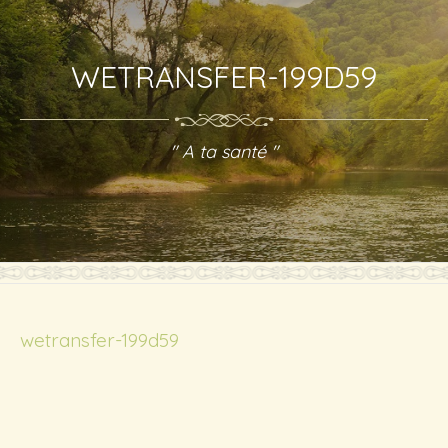
WETRANSFER-199D59
" A ta santé "
wetransfer-199d59