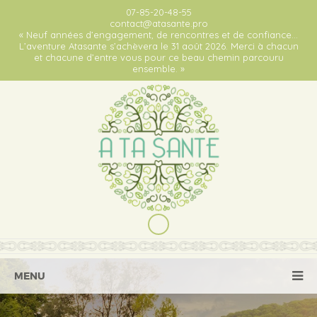
07-85-20-48-55
contact@atasante.pro
« Neuf années d’engagement, de rencontres et de confiance…
L’aventure Atasante s’achèvera le 31 août 2026. Merci à chacun
et chacune d’entre vous pour ce beau chemin parcouru
ensemble. »
MENU