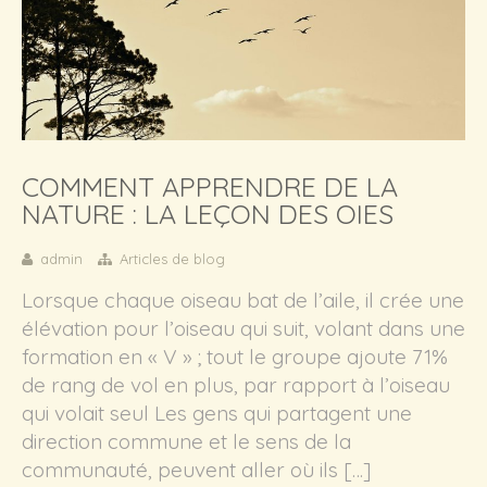
COMMENT APPRENDRE DE LA
NATURE : LA LEÇON DES OIES
admin
Articles de blog
Lorsque chaque oiseau bat de l’aile, il crée une
élévation pour l’oiseau qui suit, volant dans une
formation en « V » ; tout le groupe ajoute 71%
de rang de vol en plus, par rapport à l’oiseau
qui volait seul Les gens qui partagent une
direction commune et le sens de la
communauté, peuvent aller où ils […]